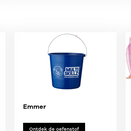
Emmer
Ontdek de oefenstof