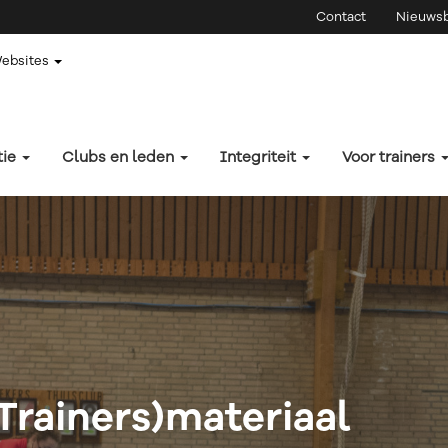
Contact
Nieuwsb
Websites
tie
Clubs en leden
Integriteit
Voor trainers
Trainers)materiaal