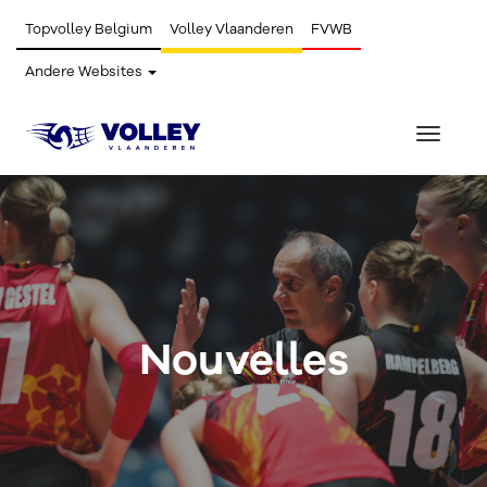
Topvolley Belgium
Volley Vlaanderen
FVWB
Andere Websites
Toggle
navigat
Nouvelles