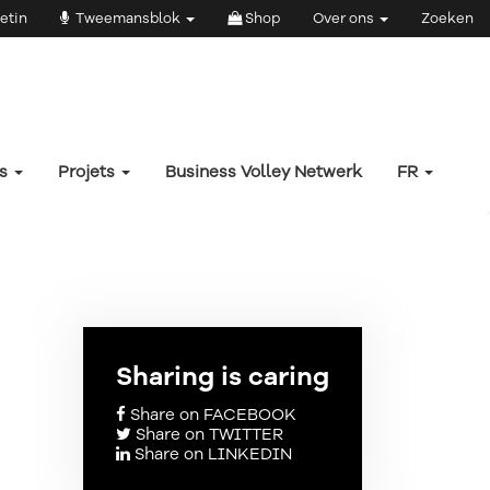
etin
Tweemansblok
Shop
Over ons
Zoeken
rs
Projets
Business Volley Netwerk
FR
Sharing is caring
Share on FACEBOOK
Share on TWITTER
Share on LINKEDIN