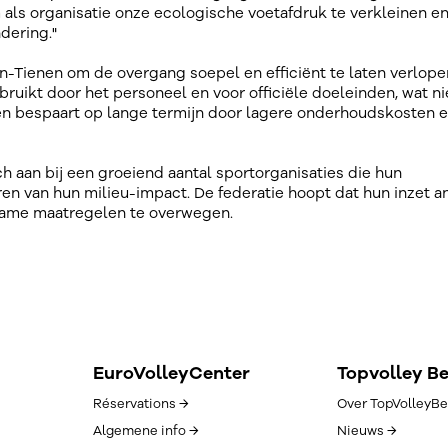
als organisatie onze ecologische voetafdruk te verkleinen en
dering."
Tienen om de overgang soepel en efficiënt te laten verlope
uikt door het personeel en voor officiële doeleinden, wat ni
ten bespaart op lange termijn door lagere onderhoudskosten 
ch aan bij een groeiend aantal sportorganisaties die hun
en van hun milieu-impact. De federatie hoopt dat hun inzet a
rzame maatregelen te overwegen.
EuroVolleyCenter
Topvolley B
Réservations →
Over TopVolleyBe
Algemene info →
Nieuws →