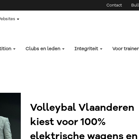
Contact
Bull
Websites
ition
Clubs en leden
Integriteit
Voor traine
Volleybal Vlaanderen
kiest voor 100%
elektrische wagens en