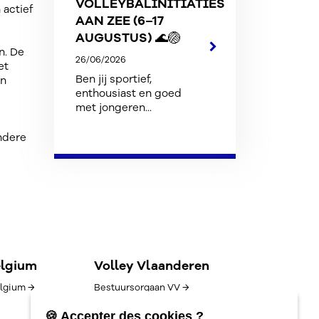
VOLLEYBALINITIATIES
 actief
AAN ZEE (6–17
AUGUSTUS) 🌊🏐
n. De
26/06/2026
et
Ben jij sportief,
en
enthousiast en goed
met jongeren...
ndere
elgium
Volley Vlaanderen
lgium →
Bestuursorgaan VV →
Goed bestuur →
🍪 Accepter des cookies ?