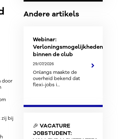
d
Andere artikels
Webinar:
Verloningsmogelijkheden
binnen de club
29/07/2026
Onlangs maakte de
overheid bekend dat
n door
flexi-jobs i...
n
 om
ij bij
🎉 VACATURE
JOBSTUDENT:
ch