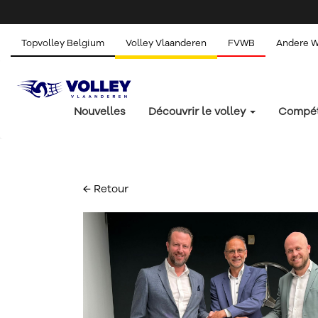
Topvolley Belgium
Volley Vlaanderen
FVWB
Andere 
Nouvelles
Découvrir le volley
Compét
← Retour