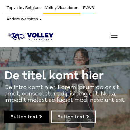
Topvolley Belgium
Volley Vlaanderen
FVWB
Andere Websites
Toggle
navigat
De titel komt hier
De intro komt hier. Lorem ipsum dolor sit
amet, consectetur adipisicing elit. Nulla,
impedit molestiae fugiat modi nesciunt est.
Button text
Button text