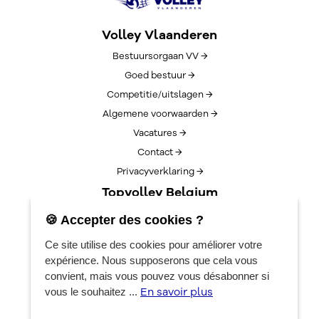
Volley Vlaanderen
Bestuursorgaan VV →
Goed bestuur →
Competitie/uitslagen →
Algemene voorwaarden →
Vacatures →
Contact →
Privacyverklaring →
Topvolley Belgium
Over TopVolleyBelgium →
🍪 Accepter des cookies ?
Nieuws →
Ce site utilise des cookies pour améliorer votre
Lotto Cup Finals →
expérience. Nous supposerons que cela vous
EuroVolleyCenter
convient, mais vous pouvez vous désabonner si
En savoir plus
vous le souhaitez ...
Réservations →
Algemene info →