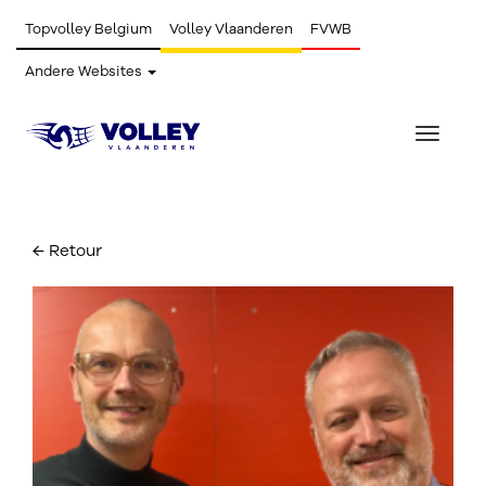
Topvolley Belgium
Volley Vlaanderen
FVWB
Andere Websites
Toggle
navigat
← Retour