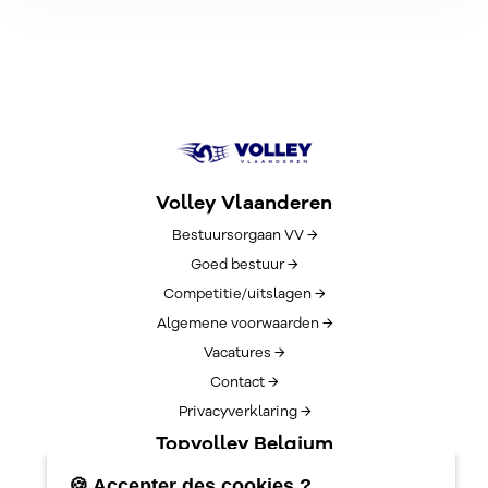
Volley Vlaanderen
Bestuursorgaan VV →
Goed bestuur →
Competitie/uitslagen →
Algemene voorwaarden →
Vacatures →
Contact →
Privacyverklaring →
Topvolley Belgium
Over TopVolleyBelgium →
🍪 Accepter des cookies ?