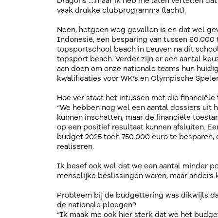
Dragons ….maar ik heb me laten vertellen da
vaak drukke clubprogramma (lacht).
Neen, hetgeen weg gevallen is en dat wel gev
Indonesië, een besparing van tussen 60.000
topsportschool beach in Leuven na dit school
topsport beach. Verder zijn er een aantal ke
aan doen om onze nationale teams hun huidig
kwalificaties voor WK’s en Olympische Spelen
Hoe ver staat het intussen met die financiële
“We hebben nog wel een aantal dossiers uit 
kunnen inschatten, maar de financiële toestan
op een positief resultaat kunnen afsluiten. E
budget 2025 toch 750.000 euro te besparen, 
realiseren.
Ik besef ook wel dat we een aantal minder p
menselijke beslissingen waren, maar anders 
Probleem bij de budgettering was dikwijls dat
de nationale ploegen?
“Ik maak me ook hier sterk dat we het budge