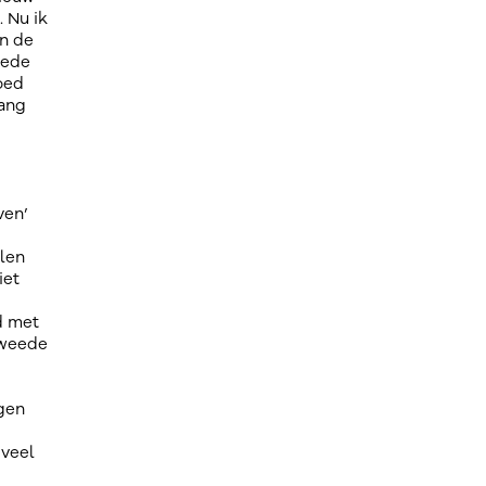
. Nu ik
in de
oede
oed
gang
ven’
len
iet
d met
tweede
ngen
 veel