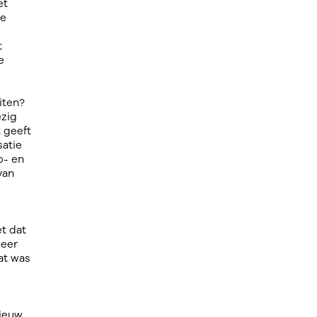
et
de
t
e
iten?
ezig
t geeft
satie
p- en
van
et dat
meer
dat was
nieuw