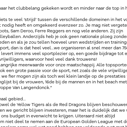
r naar het clubbelang gekeken wordt en minder naar de top in 
ts te veel ‘strijd’ tussen de verschillende domeinen in het vo
rt nodig heeft en omgekeerd evenzeer zo. Je mag niet vergete
erbots, Sam Deroo, Ferre Reggers en nog vele anderen. Zij zijn
lleyballen. Anderzijds heb je ook geen nationale ploeg zonde
en en als je zou tellen hoeveel uren wedstrijden en trainin
port, dan is dat heel veel…we organiseren al snel meer dan 7
t levert immens veel sportplezier op, een goede bijdrage tot 
rijwilligers, waarvoor heel veel dank trouwens!
langrijke meerwaarde voor onze maatschappij. Alle topsporte
k een grote passie voor de sport, net zoals de vele vrijwillige
 we fier mogen zijn als toch wel klein landje op de prestaties
glijst bij de vrouwen, 16de bij de mannen en in het beach met
Joppe Van Langendonck.”
onaal gebied…
owel de Yellow Tigers als de Red Dragons blijven beschouwen
illen we gericht blijven investeren, maar het is duidelijk dat we
 budget in evenwicht te krijgen. Uiteraard niet altijd
om niet deel te nemen aan de European Golden League met 