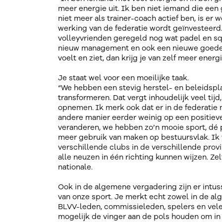
meer energie uit. Ik ben niet iemand die een g
niet meer als trainer-coach actief ben, is er 
werking van de federatie wordt geïnvesteerd
volleyvrienden geregeld nog wat padel en s
nieuw management en ook een nieuwe goede d
voelt en ziet, dan krijg je van zelf meer energi
Je staat wel voor een moeilijke taak.
“We hebben een stevig herstel- en beleidspla
transformeren. Dat vergt inhoudelijk veel ti
opnemen. Ik merk ook dat er in de federatie 
andere manier eerder weinig op een positie
veranderen, we hebben zo’n mooie sport, dé 
meer gebruik van maken op bestuursvlak. Ik 
verschillende clubs in de verschillende provi
alle neuzen in één richting kunnen wijzen. Ze
nationale.
Ook in de algemene vergadering zijn er intu
van onze sport. Je merkt echt zowel in de a
BLVV-leden, commissieleden, spelers en vele 
mogelijk de vinger aan de pols houden om in 