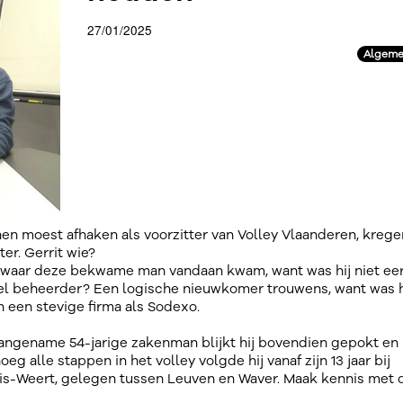
27/01/2025
Algeme
moest afhaken als voorzitter van Volley Vlaanderen, kreg
er. Gerrit wie?
 waar deze bekwame man vandaan kwam, want was hij niet eer
el beheerder? Een logische nieuwkomer trouwens, want was h
n een stevige firma als Sodexo.
angename 54-jarige zakenman blijkt hij bovendien gepokt en
g alle stappen in het volley volgde hij vanaf zijn 13 jaar bij
is-Weert, gelegen tussen Leuven en Waver. Maak kennis met 