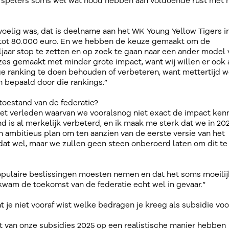
t spelers soms wel wat nood hebben aan voldoende rust met 
oelig was, dat is deelname aan het WK Young Yellow Tigers i
 tot 80.000 euro. En we hebben de keuze gemaakt om de
jaar stop te zetten en op zoek te gaan naar een ander model 
uzes gemaakt met minder grote impact, want wij willen er ook 
e ranking te doen behouden of verbeteren, want mettertijd 
 bepaald door die rankings.”
 toestand van de federatie?
het verleden waarvan we vooralsnog niet exact de impact ken
d is al merkelijk verbeterd, en ik maak me sterk dat we in 20
en ambitieus plan om ten aanzien van de eerste versie van het
dat wel, maar we zullen geen steen onberoerd laten om dit te
opulaire beslissingen moesten nemen en dat het soms moeili
kwam de toekomst van de federatie echt wel in gevaar.”
 je niet vooraf wist welke bedragen je kreeg als subsidie voor
t van onze subsidies 2025 op een realistische manier hebben