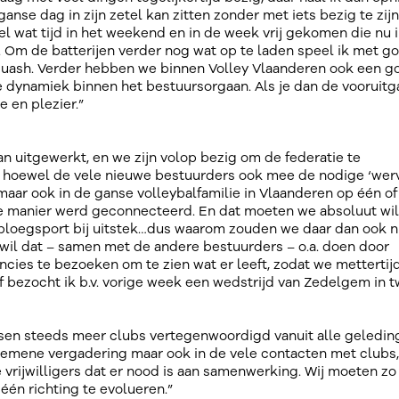
anse dag in zijn zetel kan zitten zonder met iets bezig te zijn
wel wat tijd in het weekend en in de week vrij gekomen die nu 
. Om de batterijen verder nog wat op te laden speel ik met g
quash. Verder hebben we binnen Volley Vlaanderen ook een g
ynamiek binnen het bestuursorgaan. Als je dan de vooruit
e en plezier.”
n uitgewerkt, en we zijn volop bezig om de federatie te
jd, hoewel de vele nieuwe bestuurders ook mee de nodige ‘wer
maar ook in de ganse volleybalfamilie in Vlaanderen op één of
ve manier werd geconnecteerd. En dat moeten we absoluut wil
ploegsport bij uitstek…dus waarom zouden we daar dan ook n
wil dat – samen met de andere bestuurders – o.a. doen door
ncies te bezoeken om te zien wat er leeft, zodat we mettertij
lf bezocht ik b.v. vorige week een wedstrijd van Zedelgem in 
ssen steeds meer clubs vertegenwoordigd vanuit alle geledi
lgemene vergadering maar ook in de vele contacten met clubs,
vrijwilligers dat er nood is aan samenwerking. Wij moeten zo
één richting te evolueren.”