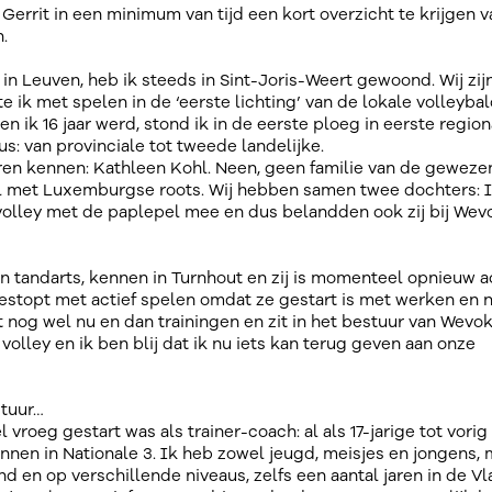
errit in een minimum van tijd een kort overzicht te krijgen v
.
in Leuven, heb ik steeds in Sint-Joris-Weert gewoond. Wij zij
tte ik met spelen in de ‘eerste lichting’ van de lokale volleybal
 ik 16 jaar werd, stond ik in de eerste ploeg in eerste region
us: van provinciale tot tweede landelijke.
eren kennen: Kathleen Kohl. Neen, geen familie van de geweze
l met Luxemburgse roots. Wij hebben samen twee dochters: 
in volley met de paplepel mee en dus belandden ook zij bij Wev
 tandarts, kennen in Turnhout en zij is momenteel opnieuw ac
gestopt met actief spelen omdat ze gestart is met werken en n
 nog wel nu en dan trainingen en zit in het bestuur van Wevok
volley en ik ben blij dat ik nu iets kan terug geven aan onze
stuur…
vroeg gestart was als trainer-coach: al als 17-jarige tot vorig
nen in Nationale 3. Ik heb zowel jeugd, meisjes en jongens, 
 en op verschillende niveaus, zelfs een aantal jaren in de V