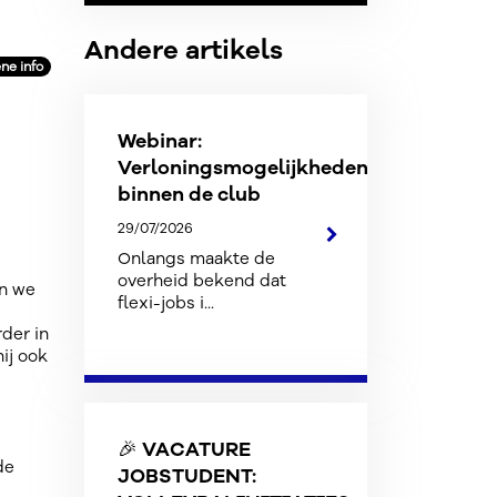
Andere artikels
ne info
Webinar:
Verloningsmogelijkheden
binnen de club
29/07/2026
Onlangs maakte de
overheid bekend dat
en we
flexi-jobs i...
der in
ij ook
🎉 VACATURE
de
JOBSTUDENT: