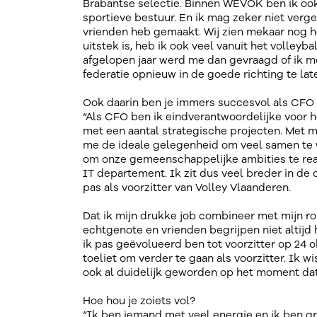
Brabantse selectie. Binnen WEVOK ben ik ook
sportieve bestuur. En ik mag zeker niet verg
vrienden heb gemaakt. Wij zien mekaar nog he
uitstek is, heb ik ook veel vanuit het volleyb
afgelopen jaar werd me dan gevraagd of ik m
federatie opnieuw in de goede richting te lat
Ook daarin ben je immers succesvol als CFO 
“Als CFO ben ik eindverantwoordelijke voor h
met een aantal strategische projecten. Met mi
me de ideale gelegenheid om veel samen te 
om onze gemeenschappelijke ambities te rea
IT departement. Ik zit dus veel breder in de 
pas als voorzitter van Volley Vlaanderen.
Dat ik mijn drukke job combineer met mijn rol
echtgenote en vrienden begrijpen niet altijd 
ik pas geëvolueerd ben tot voorzitter op 24 
toeliet om verder te gaan als voorzitter. Ik w
ook al duidelijk geworden op het moment dat 
Hoe hou je zoiets vol?
“Ik ben iemand met veel energie en ik ben gr