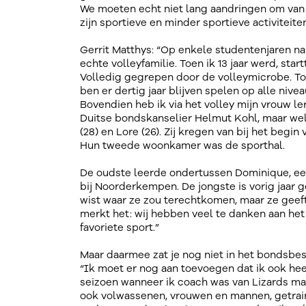
We moeten echt niet lang aandringen om van G
zijn sportieve en minder sportieve activiteiten
Gerrit Matthys: “Op enkele studentenjaren na 
echte volleyfamilie. Toen ik 13 jaar werd, star
Volledig gegrepen door de volleymicrobe. Toen
ben er dertig jaar blijven spelen op alle nivea
Bovendien heb ik via het volley mijn vrouw l
Duitse bondskanselier Helmut Kohl, maar we
(28) en Lore (26). Zij kregen van bij het beg
Hun tweede woonkamer was de sporthal.
De oudste leerde ondertussen Dominique, een
bij Noorderkempen. De jongste is vorig jaar 
wist waar ze zou terechtkomen, maar ze geeft
merkt het: wij hebben veel te danken aan het 
favoriete sport.”
Maar daarmee zat je nog niet in het bondsbe
“Ik moet er nog aan toevoegen dat ik ook heel 
seizoen wanneer ik coach was van Lizards man
ook volwassenen, vrouwen en mannen, getraind