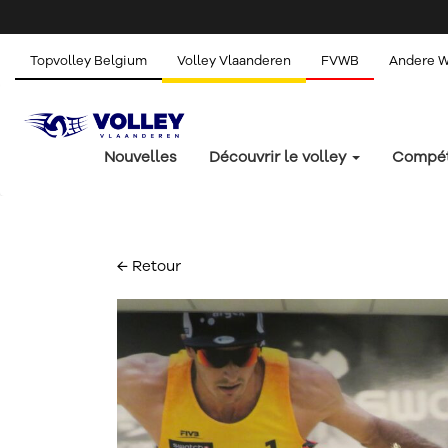
Topvolley Belgium
Volley Vlaanderen
FVWB
Andere 
Nouvelles
Découvrir le volley
Compét
← Retour