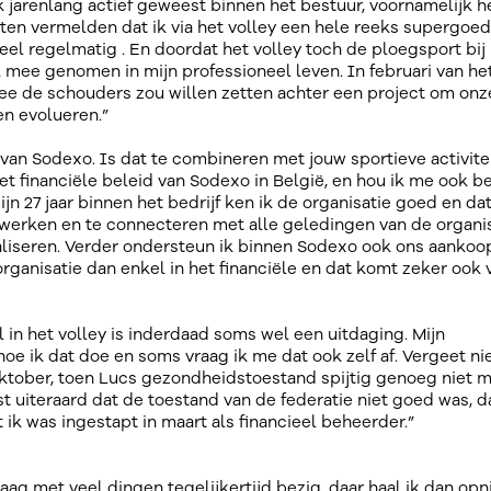
 jarenlang actief geweest binnen het bestuur, voornamelijk h
eten vermelden dat ik via het volley een hele reeks supergoe
el regelmatig . En doordat het volley toch de ploegsport bij
al mee genomen in mijn professioneel leven. In februari van he
ee de schouders zou willen zetten achter een project om onz
en evolueren.”
van Sodexo. Is dat te combineren met jouw sportieve activite
et financiële beleid van Sodexo in België, en hou ik me ook b
jn 27 jaar binnen het bedrijf ken ik de organisatie goed en da
werken en te connecteren met alle geledingen van de organi
liseren. Verder ondersteun ik binnen Sodexo ook ons aankoo
organisatie dan enkel in het financiële en dat komt zeker ook 
 in het volley is inderdaad soms wel een uitdaging. Mijn
hoe ik dat doe en soms vraag ik me dat ook zelf af. Vergeet ni
oktober, toen Lucs gezondheidstoestand spijtig genoeg niet 
ist uiteraard dat de toestand van de federatie niet goed was, 
ik was ingestapt in maart als financieel beheerder.”
aag met veel dingen tegelijkertijd bezig, daar haal ik dan op