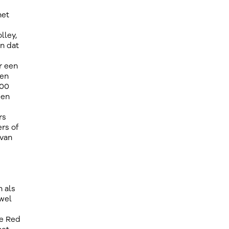
het
lley,
n dat
r een
gen
500
een
rs
rs of
 van
 als
 wel
de Red