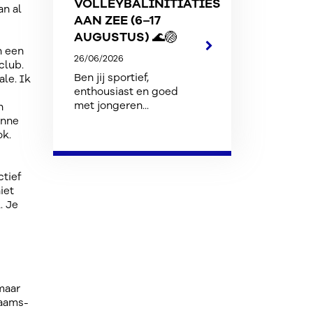
VOLLEYBALINITIATIES
an al
AAN ZEE (6–17
AUGUSTUS) 🌊🏐
n een
26/06/2026
club.
Ben jij sportief,
ale. Ik
enthousiast en goed
met jongeren...
n
Inne
ok.
tief
iet
. Je
maar
laams-