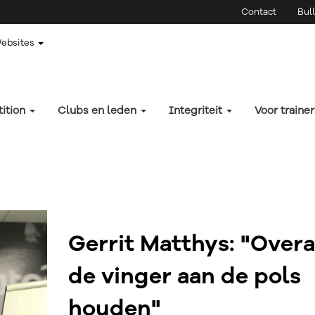
Contact
Bull
Websites
ition
Clubs en leden
Integriteit
Voor traine
Gerrit Matthys: "Overa
de vinger aan de pols
houden"