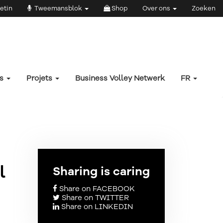
etin
Tweemansblok
Shop
Over ons
Zoeken
rs
Projets
Business Volley Netwerk
FR
l
Sharing is caring
Share on FACEBOOK
Share on TWITTER
Share on LINKEDIN