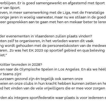
overblijven. Er is goed samengewerkt en afgestemd met Sport
r van Sport.
geven, in meer samenwerking met de Liga, met de Franstalige
orige jaren in woelig vaarwater, maar nu we stilaan in de goe
 meer gesprekken aan te gaan met hen en mekaar beter te lere
der evenementen in Vlaanderen zullen plaats vinden?
n zelf te organiseren, in het verleden waren dit vaak
ening wordt gehouden met de personeelskosten van de medew
waren.. Zo was het EK 2023 op sportief gebied en qua beleving
iet.”
orzitter tevreden in 2028?
en naar de Olympische Spelen in Los Angeles. En als we héél
r teams zijn!
duurzaam gezond zijn én tegelijk ook samen onze
ien en onze clubs in hun kracht hebben kunnen zetten en h
het vinden van de vele vrijwilligers die er mee voor zorgen 
den als integere sportfederatie waar plaats is voor iedereen 