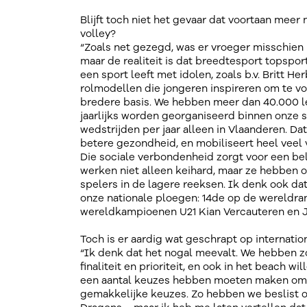
Blijft toch niet het gevaar dat voortaan mee
volley?
“Zoals net gezegd, was er vroeger misschien ie
maar de realiteit is dat breedtesport topspo
een sport leeft met idolen, zoals b.v. Britt H
rolmodellen die jongeren inspireren om te vo
bredere basis. We hebben meer dan 40.000 led
jaarlijks worden georganiseerd binnen onze s
wedstrijden per jaar alleen in Vlaanderen. Da
betere gezondheid, en mobiliseert heel veel v
Die sociale verbondenheid zorgt voor een be
werken niet alleen keihard, maar ze hebben oo
spelers in de lagere reeksen. Ik denk ook dat
onze nationale ploegen: 14de op de wereldran
wereldkampioenen U21 Kian Vercauteren en 
Toch is er aardig wat geschrapt op internati
“Ik denk dat het nogal meevalt. We hebben z
finaliteit en prioriteit, en ook in het beach w
een aantal keuzes hebben moeten maken om ons
gemakkelijke keuzes. Zo hebben we beslist 