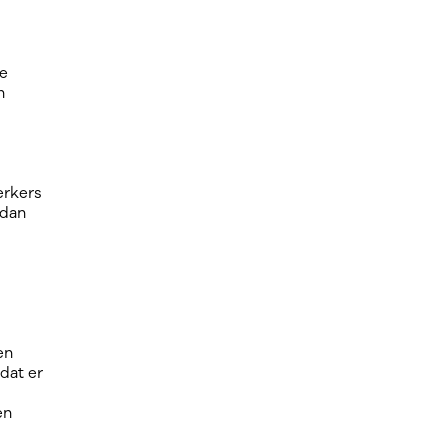
de
n
erkers
 dan
en
dat er
en