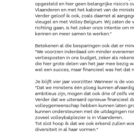
opgesteld en hier geen belangrijke risico’s 
Vlaanderen en met het kabinet van de ministe
Verder geloof ik ook, zoals daarnet al aange
vleugel en met Volley Belgium. Wij zaten de v
richting gaan, is het zeker onze intentie om
kennen en meer samen te werken.”
Betekenen al die besparingen ook dat er min
“We voorzien inderdaad om minder evenemente
verliesposten in ons budget, zeker als rek
die hier grote delen van het jaar mee bezig 
wel een succes, maar financieel was het dat n
Je blijft vier jaar voorzitter. Wanneer is de vo
“Dat we minstens één ploeg kunnen afvaardig
ambitieus zijn, mogen dat ook drie of zelfs vie
Verder dat we uiteraard opnieuw financieel 
volleygemeenschap hebben kunnen laten groe
kunnen ondersteunen met de uitdagingen rond 
zoveel volleybalplezier is in Vlaanderen..
Tot slot hoop ik dat we ook erkend zullen wor
diversiteit in al haar vormen.”