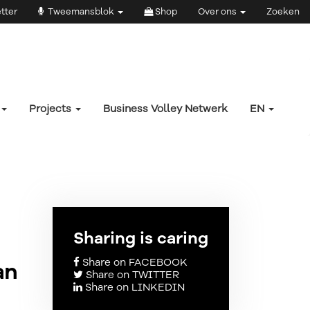
tter
Tweemansblok
Shop
Over ons
Zoeken
Projects
Business Volley Netwerk
EN
Sharing is caring
Share on FACEBOOK
an
Share on TWITTER
Share on LINKEDIN