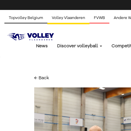
Topvolley Belgium
Volley Vlaanderen
FVWB
Andere 
News
Discover volleyball
Competi
← Back