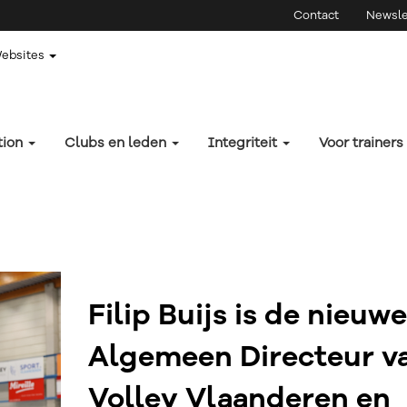
Contact
Newsle
Websites
tion
Clubs en leden
Integriteit
Voor trainers
Filip Buijs is de nieuwe
Algemeen Directeur v
Volley Vlaanderen en