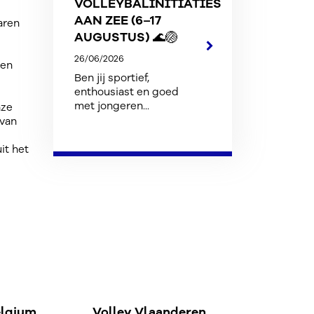
VOLLEYBALINITIATIES
AAN ZEE (6–17
aren
AUGUSTUS) 🌊🏐
26/06/2026
len
Ben jij sportief,
enthousiast en goed
met jongeren...
nze
 van
it het
elgium
Volley Vlaanderen