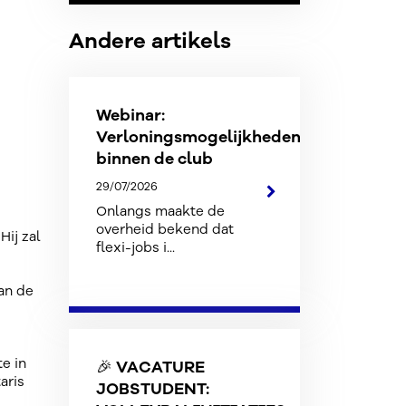
Andere artikels
Webinar:
Verloningsmogelijkheden
binnen de club
29/07/2026
Onlangs maakte de
overheid bekend dat
Hij zal
flexi-jobs i...
an de
e in
🎉 VACATURE
aris
JOBSTUDENT: