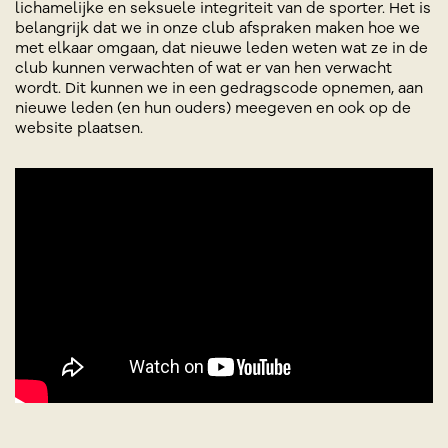
lichamelijke en seksuele integriteit van de sporter. Het is
belangrijk dat we in onze club afspraken maken hoe we
met elkaar omgaan, dat nieuwe leden weten wat ze in de
club kunnen verwachten of wat er van hen verwacht
wordt. Dit kunnen we in een gedragscode opnemen, aan
nieuwe leden (en hun ouders) meegeven en ook op de
website plaatsen.