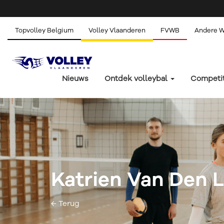
Topvolley Belgium
Volley Vlaanderen
FVWB
Andere 
Nieuws
Ontdek volleybal
Competi
Katrien Van Den
← Terug