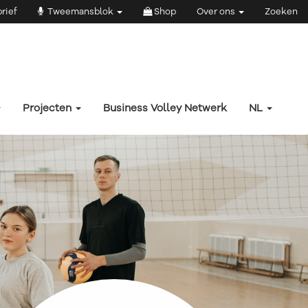
rief
Tweemansblok
Shop
Over ons
Zoeken
Projecten
Business Volley Netwerk
NL