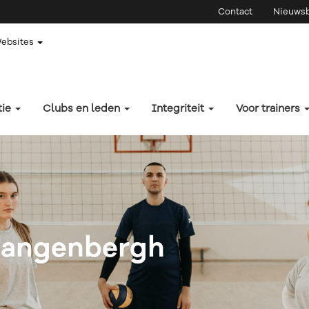
Contact
Nieuwsb
Websites
tie
Clubs en leden
Integriteit
Voor trainers
 Langenbergh