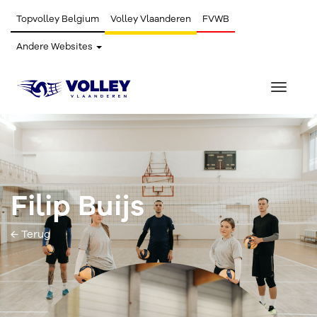
Topvolley Belgium
Volley Vlaanderen
FVWB
Andere Websites
Toggle
navigat
Filip Buijs
← Terug