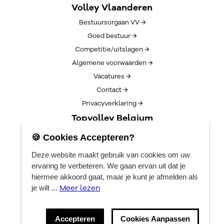
Volley Vlaanderen
Bestuursorgaan VV →
Goed bestuur →
Competitie/uitslagen →
Algemene voorwaarden →
Vacatures →
Contact →
Privacyverklaring →
Topvolley Belgium
Over TopVolleyBelgium →
🍪 Cookies Accepteren?
Nieuws →
Deze website maakt gebruik van cookies om uw
Lotto Cup Finals →
ervaring te verbeteren. We gaan ervan uit dat je
EuroVolleyCenter
hiermee akkoord gaat, maar je kunt je afmelden als
Meer lezen
je wilt ...
Boekingen →
Algemene info →
Accepteren
Cookies Aanpassen