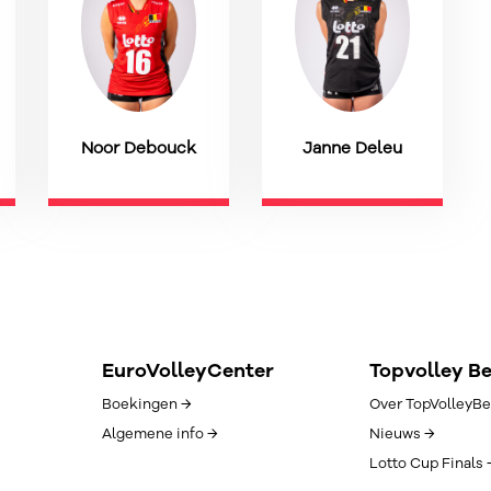
Noor Debouck
Janne Deleu
EuroVolleyCenter
Topvolley B
Boekingen →
Over TopVolleyBe
Algemene info →
Nieuws →
Lotto Cup Finals 