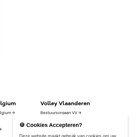
elgium
Volley Vlaanderen
lgium →
Bestuursorgaan VV →
Goed bestuur →
🍪 Cookies Accepteren?
→
Competitie/uitslagen →
Deze website maakt gebruik van cookies om uw