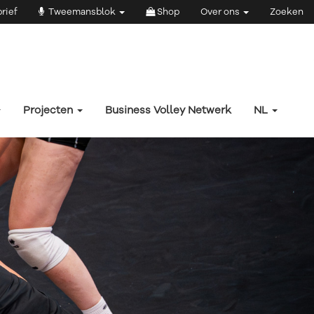
rief
Tweemansblok
Shop
Over ons
Zoeken
Projecten
Business Volley Netwerk
NL