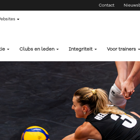
Contact
Nieuwsb
Websites
tie
Clubs en leden
Integriteit
Voor trainers