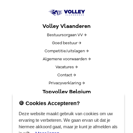
Volley Vlaanderen
Bestuursorgaan VV →
Goed bestuur →
Competitie/uitslagen →
Algemene voorwaarden →
Vacatures →
Contact →
Privacyverklaring →
Topvolley Belgium
Over TopVolleyBelgium →
🍪 Cookies Accepteren?
Nieuws →
Deze website maakt gebruik van cookies om uw
Lotto Cup Finals →
ervaring te verbeteren. We gaan ervan uit dat je
EuroVolleyCenter
hiermee akkoord gaat, maar je kunt je afmelden als