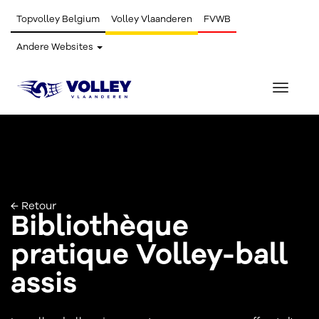
Topvolley Belgium
Volley Vlaanderen
FVWB
Andere Websites
Toggle
navigat
← Retour
Bibliothèque
pratique Volley-ball
assis