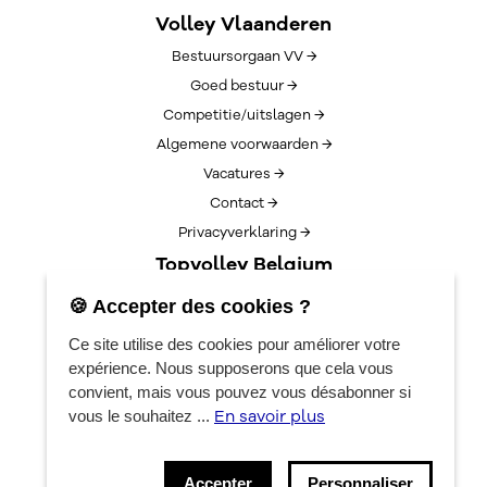
Volley Vlaanderen
Bestuursorgaan VV →
Goed bestuur →
Competitie/uitslagen →
Algemene voorwaarden →
Vacatures →
Contact →
Privacyverklaring →
Topvolley Belgium
Over TopVolleyBelgium →
🍪 Accepter des cookies ?
Nieuws →
Ce site utilise des cookies pour améliorer votre
Lotto Cup Finals →
expérience. Nous supposerons que cela vous
EuroVolleyCenter
convient, mais vous pouvez vous désabonner si
En savoir plus
vous le souhaitez ...
Réservations →
Algemene info →
Accepter
Personnaliser