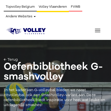
Topvolley Belgium
Volley Vlaanderen
FVWB
Andere Websites
Toggle
navigat
← Terug
Oefenbibliotheek G-
smashvolley
In het kader van G-volleybal bieden we naast
zitvolleybal ook een smashvolley-variant aan. Deze
oefenbibliotheek biedt inspiratie voor heel wat leuke en
uitdagende smashes!