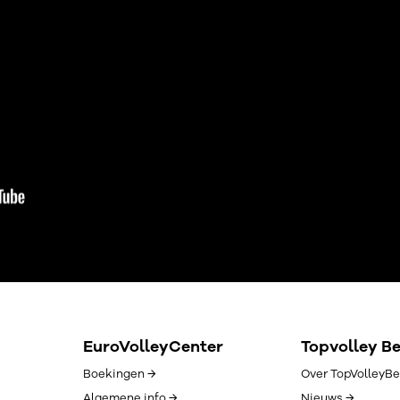
EuroVolleyCenter
Topvolley B
Boekingen →
Over TopVolleyBe
Algemene info →
Nieuws →