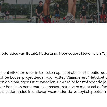
deraties van België, Nederland, Noorwegen, Slovenië en Tsje
te ontwikkelen door in te zetten op inspiratie, participatie, ed
stof De Loose, projectleider voor Volley Vlaanderen. “Het doe
ren en ervaringen uit te wisselen. Er werd oefenstof voor de j
er hoe je op een creatieve manier met divers materiaal oefeni
al Nederlandse initiatieven waaronder de Volleybalspeeltuin 