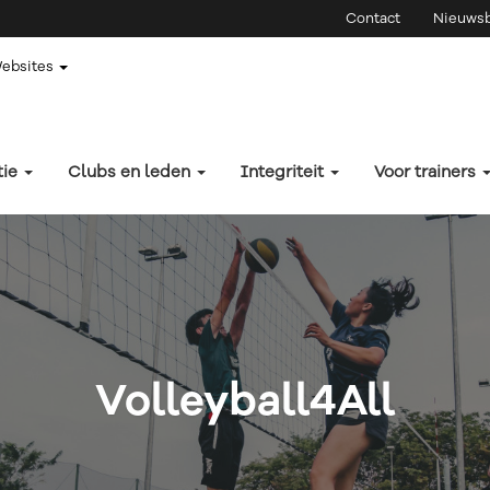
Contact
Nieuwsb
Websites
tie
Clubs en leden
Integriteit
Voor trainers
Volleyball4All