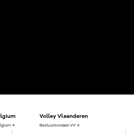
elgium
Volley Vlaanderen
lgium →
Bestuursorgaan VV →
Goed bestuur →