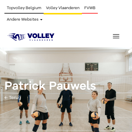
Topvolley Belgium
Volley Vlaanderen
FVWB
Andere Websites
Toggle
navigat
Patrick Pauwels
← Terug