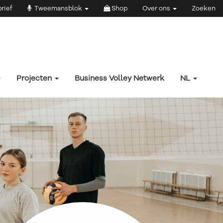
rief
Tweemansblok
Shop
Over ons
Zoeken
Projecten
Business Volley Netwerk
NL