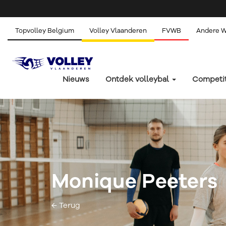
Topvolley Belgium
Volley Vlaanderen
FVWB
Andere 
Nieuws
Ontdek volleybal
Competi
Monique Peeters
← Terug