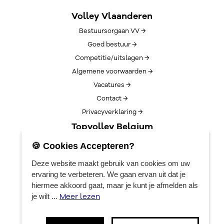
Volley Vlaanderen
Bestuursorgaan VV →
Goed bestuur →
Competitie/uitslagen →
Algemene voorwaarden →
Vacatures →
Contact →
Privacyverklaring →
Topvolley Belgium
Over TopVolleyBelgium →
🍪 Cookies Accepteren?
Nieuws →
Deze website maakt gebruik van cookies om uw
Lotto Cup Finals →
ervaring te verbeteren. We gaan ervan uit dat je
EuroVolleyCenter
hiermee akkoord gaat, maar je kunt je afmelden als
Meer lezen
je wilt ...
Boekingen →
Algemene info →