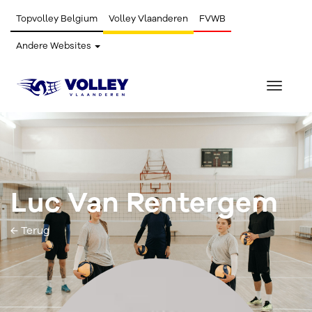
Topvolley Belgium
Volley Vlaanderen
FVWB
Andere Websites
Toggle
navigat
Luc Van Rentergem
← Terug