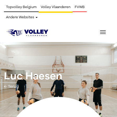
Topvolley Belgium
Volley Vlaanderen
FVWB
Andere Websites
Toggle
navigat
Luc Haesen
← Terug