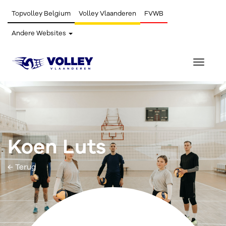
Topvolley Belgium
Volley Vlaanderen
FVWB
Andere Websites
Toggle
navigat
Koen Luts
← Terug