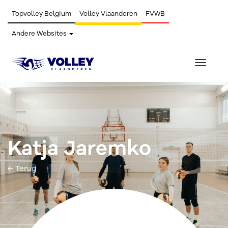
Topvolley Belgium
Volley Vlaanderen
FVWB
Andere Websites
Toggle
navigat
Katja Jaremko
← Terug