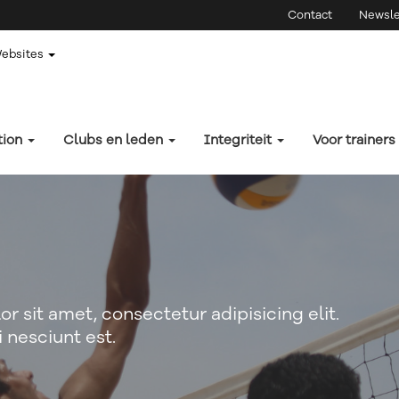
Contact
Newsle
Websites
tion
Clubs en leden
Integriteit
Voor trainers
r sit amet, consectetur adipisicing elit.
 nesciunt est.