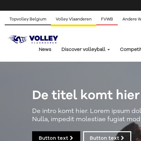
Topvolley Belgium
Volley Vlaanderen
FVWB
Andere 
News
Discover volleyball
Competi
De titel komt hier
De intro komt hier. Lorem ipsum dolo
Nulla, impedit molestiae fugiat modi
Button text
Button text