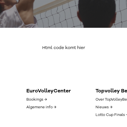
Html code komt hier
EuroVolleyCenter
Topvolley B
Bookings →
Over TopVolleyBe
Algemene info →
Nieuws →
Lotto Cup Finals 