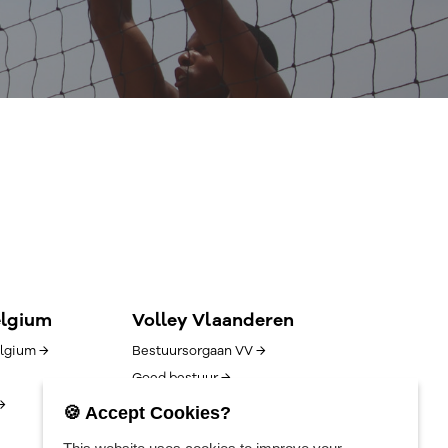
elgium
Volley Vlaanderen
lgium →
Bestuursorgaan VV →
Goed bestuur →
→
Competitie/uitslagen →
🍪 Accept Cookies?
Algemene voorwaarden →