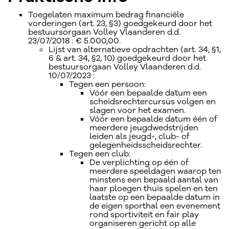
Toegelaten maximum bedrag financiële
vorderingen (art. 23, §3) goedgekeurd door het
bestuursorgaan Volley Vlaanderen d.d.
23/07/2018 : € 5.000,00.
Lijst van alternatieve opdrachten (art. 34, §1,
6 & art. 34, §2, 10) goedgekeurd door het
bestuursorgaan Volley Vlaanderen d.d.
10/07/2023 :
Tegen een persoon:
Vóór een bepaalde datum een
scheidsrechtercursus volgen en
slagen voor het examen.
Vóór een bepaalde datum één of
meerdere jeugdwedstrijden
leiden als jeugd-, club- of
gelegenheidsscheidsrechter.
Tegen een club:
De verplichting op één of
meerdere speeldagen waarop ten
minstens een bepaald aantal van
haar ploegen thuis spelen en ten
laatste op een bepaalde datum in
de eigen sporthal een evenement
rond sportiviteit en fair play
organiseren gericht op alle