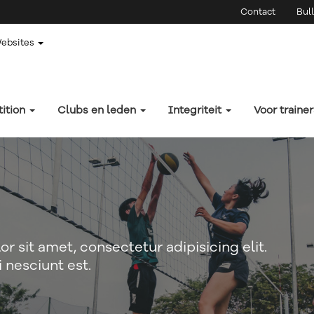
Contact
Bull
Websites
ition
Clubs en leden
Integriteit
Voor traine
r sit amet, consectetur adipisicing elit.
 nesciunt est.