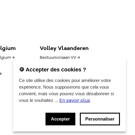
elgium
Volley Vlaanderen
lgium →
Bestuursorgaan VV →
Goed bestuur →
🍪 Accepter des cookies ?
→
Competitie/uitslagen →
Ce site utilise des cookies pour améliorer votre
Algemene voorwaarden →
expérience. Nous supposerons que cela vous
Vacatures →
convient, mais vous pouvez vous désabonner si
Contact →
En savoir plus
vous le souhaitez ...
Privacyverklaring →
Accepter
Personnaliser