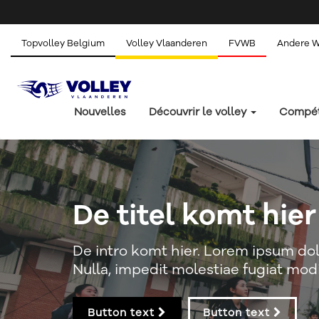
Topvolley Belgium
Volley Vlaanderen
FVWB
Andere 
Nouvelles
Découvrir le volley
Compét
De titel komt hier
De intro komt hier. Lorem ipsum dolo
Nulla, impedit molestiae fugiat modi
Button text
Button text