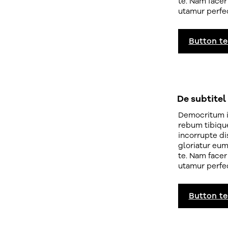
te. Nam facer
utamur perfe
Button te
De subtitel
Democritum i
rebum tibiqu
incorrupte di
gloriatur eum
te. Nam facer
utamur perfe
Button te