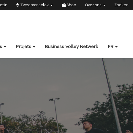
etin
Tweemansblok
Shop
Over ons
Zoeken
rs
Projets
Business Volley Netwerk
FR