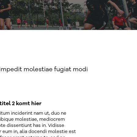
, impedit molestiae fugiat modi
itel 2 komt hier
tum inciderint nam ut, duo ne
ibique molestiae, mediocrem
te dissentiunt has in. Vidisse
r eum in, alia docendi molestie est