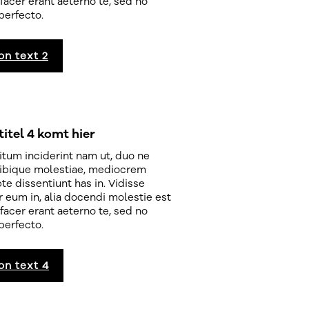
facer erant aeterno te, sed no
perfecto.
on text 2
itel 4 komt hier
tum inciderint nam ut, duo ne
ibique molestiae, mediocrem
te dissentiunt has in. Vidisse
r eum in, alia docendi molestie est
facer erant aeterno te, sed no
perfecto.
on text 4