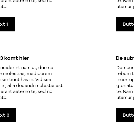
 erant aeterno te, sed no
te. Nam 
cto.
utamur 
xt 1
Butt
 3 komt hier
De subt
nciderint nam ut, duo ne
Democri
e molestiae, mediocrem
rebum t
ssentiunt has in. Vidisse
incorrup
 in, alia docendi molestie est
gloriatu
 erant aeterno te, sed no
te. Nam 
cto.
utamur 
xt 3
Butt