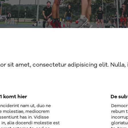
r sit amet, consectetur adipisicing elit. Nulla
 1 komt hier
De subt
nciderint nam ut, duo ne
Democri
e molestiae, mediocrem
rebum t
ssentiunt has in. Vidisse
incorrup
 in, alia docendi molestie est
gloriatu