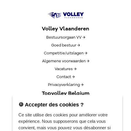
Volley Vlaanderen
Bestuursorgaan VV →
Goed bestuur →
Competitie/uitslagen →
Algemene voorwaarden →
Vacatures →
Contact →
Privacyverklaring →
Topvolley Belgium
Over TopVolleyBelgium →
🍪 Accepter des cookies ?
Nieuws →
Ce site utilise des cookies pour améliorer votre
Lotto Cup Finals →
expérience. Nous supposerons que cela vous
EuroVolleyCenter
convient, mais vous pouvez vous désabonner si