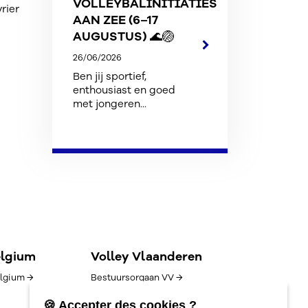
VOLLEYBALINITIATIES
rier
AAN ZEE (6–17
AUGUSTUS) 🌊🏐
26/06/2026
Ben jij sportief,
enthousiast en goed
met jongeren...
elgium
Volley Vlaanderen
lgium →
Bestuursorgaan VV →
Goed bestuur →
🍪 Accepter des cookies ?