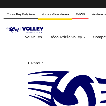
Topvolley Belgium
Volley Vlaanderen
FVWB
Andere 
Nouvelles
Découvrir le volley
Compét
← Retour