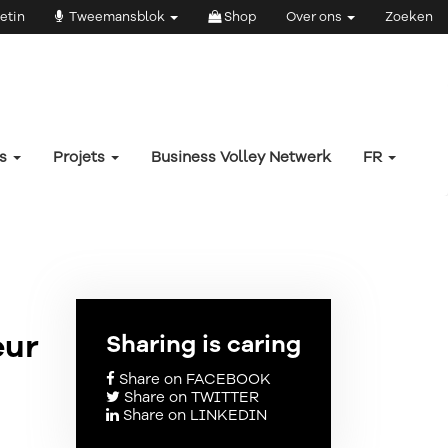
etin
Tweemansblok
Shop
Over ons
Zoeken
rs
Projets
Business Volley Netwerk
FR
eur
Sharing is caring
Share on FACEBOOK
Share on TWITTER
Share on LINKEDIN