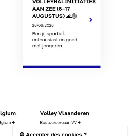
VOLLEYBALINITIATIES
AAN ZEE (6–17
AUGUSTUS) 🌊🏐
26/06/2026
Ben jij sportief,
enthousiast en goed
met jongeren...
elgium
Volley Vlaanderen
lgium →
Bestuursorgaan VV →
Goed bestuur →
🍪 Accepter des cookies ?