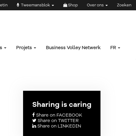
etin
Tweemansblok
Shop
Over ons
Zoeken
rs
Projets
Business Volley Netwerk
FR
Sharing is caring
Share on FACEBOOK
Share on TWITTER
Share on LINKEDIN