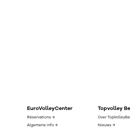
EuroVolleyCenter
Topvolley B
Réservations →
Over TopVolleyBe
Algemene info →
Nieuws →