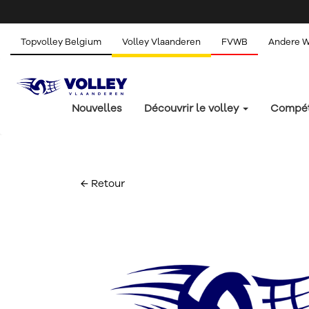
Topvolley Belgium
Volley Vlaanderen
FVWB
Andere 
Nouvelles
Découvrir le volley
Compét
← Retour