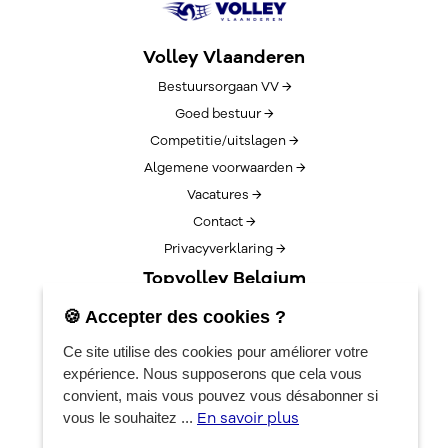
Volley Vlaanderen
Bestuursorgaan VV →
Goed bestuur →
Competitie/uitslagen →
Algemene voorwaarden →
Vacatures →
Contact →
Privacyverklaring →
Topvolley Belgium
Over TopVolleyBelgium →
🍪 Accepter des cookies ?
Nieuws →
Ce site utilise des cookies pour améliorer votre
Lotto Cup Finals →
expérience. Nous supposerons que cela vous
EuroVolleyCenter
convient, mais vous pouvez vous désabonner si
En savoir plus
vous le souhaitez ...
Réservations →