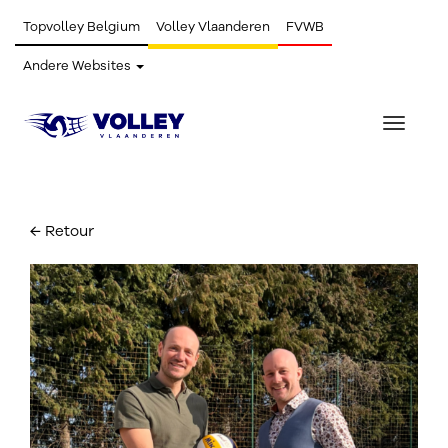
Topvolley Belgium
Volley Vlaanderen
FVWB
Andere Websites
Toggle
navigat
← Retour