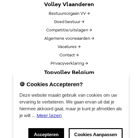
Volley Vlaanderen
Bestuursorgaan VV →
Goed bestuur →
Competitie/uitslagen →
Algemene voorwaarden →
Vacatures →
Contact →
Privacyverklaring →
Topvolley Belgium
Over TopVolleyBelgium →
🍪 Cookies Accepteren?
Nieuws →
Deze website maakt gebruik van cookies om uw
Lotto Cup Finals →
ervaring te verbeteren. We gaan ervan uit dat je
EuroVolleyCenter
hiermee akkoord gaat, maar je kunt je afmelden als
Meer lezen
je wilt ...
Boekingen →
Algemene info →
Accepteren
Cookies Aanpassen