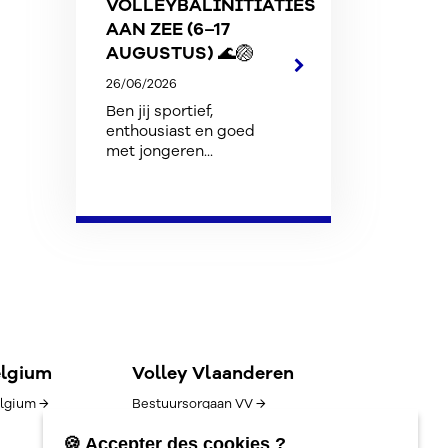
VOLLEYBALINITIATIES
AAN ZEE (6–17
AUGUSTUS) 🌊🏐
26/06/2026
Ben jij sportief,
enthousiast en goed
met jongeren...
elgium
Volley Vlaanderen
lgium →
Bestuursorgaan VV →
Goed bestuur →
🍪 Accepter des cookies ?