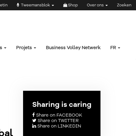
etin
Tweemansblok
Shop
Over ons
Zoeken
rs
Projets
Business Volley Netwerk
FR
Sharing is caring
Share on FACEBOOK
Share on TWITTER
Share on LINKEDIN
bal