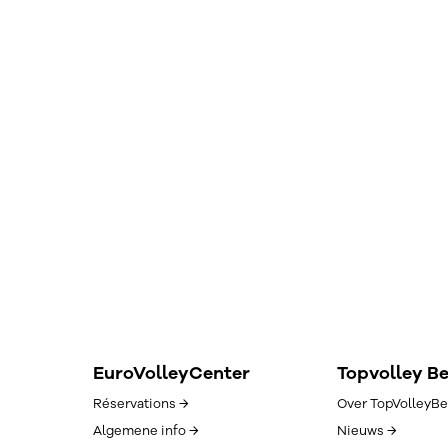
EuroVolleyCenter
Topvolley B
Réservations →
Over TopVolleyBe
Algemene info →
Nieuws →