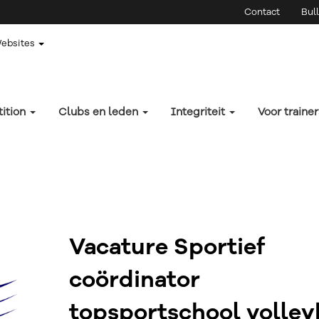
Contact
Bull
Websites
ition
Clubs en leden
Integriteit
Voor traine
Vacature Sportief
coördinator
topsportschool volley